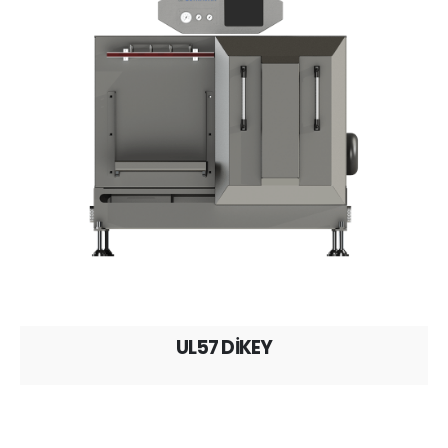
UL57 DİKEY