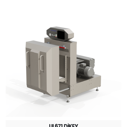
UL671 DİKEY