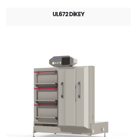
UL672 DİKEY