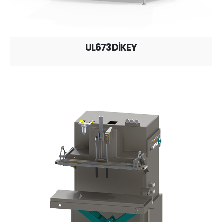
UL673 DİKEY